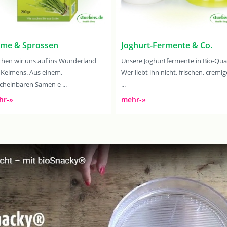
ime & Sprossen
Joghurt-Fermente & Co.
hen wir uns auf ins Wunderland
Unsere Joghurtfermente in Bio-Qual
 Keimens. Aus einem,
Wer liebt ihn nicht, frischen, cremig
cheinbaren Samen e ...
...
hr-»
mehr-»